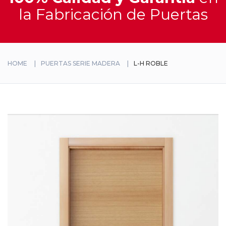
y
la Fabricación de Puertas
Materiales
Catálogo
Interactivo
HOME
PUERTAS SERIE MADERA
L-H ROBLE