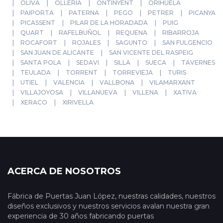
OLIVA
OLLERIA
ONTINYENT
ORIHUELA
PAIPORTA
PATERNA
PEGO
PETRER
PICANYA
PICASSENT
PILAR DE LA HORADADA
PUIG
QUART
RAFELBUÑOL
REQUENA
RIBARROJA
ROCAFORT
ROJALES
SAGUNTO
SAN FULGENCIO
SAN JUAN DE ALICANTE
SAN VICENTE DEL RASPEIG
SANTA POLA
SEDAVI
SILLA
SUECA
TAVERNES
TEULADA
TORRENT
TORREVIEJA
TURIS
UTIEL
VALENCIA
VALLBONA
VILAMARXANT
VILLAJOYOSA
VILLANUEVA
VILLENA
XATIVA
XERACO
XIRIVELLA
ACERCA DE NOSOTROS
Fábrica de Puertas Juan López, nuestras calidades, nuestros
diseños exclusivos y nuestros servicios avalan nuestra gran
experiencia de 30 años fabricando puertas