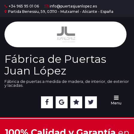
+34 965 95 01 06
info@puertasjuanlopez.es
Partida Benessiu, 59, 03110 - Mutxamel - Alicante - España
Home
Puertas
Serie
Madera
Fábrica de Puertas
Juan López
Puertas
Serie
Lac
Fábrica de puertas a medida de madera, de interior, de exterior
y lacadas.
Cristaleras
Menu
Nuestra
Exposición
100% Calidad y Garantía
en
Acabados