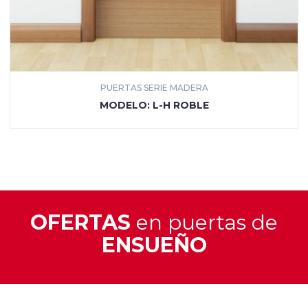
PUERTAS SERIE MADERA
MÁS INFORMACIÓN
MODELO: L-5C ROBLE
OFERTAS
en puertas de
ENSUEÑO