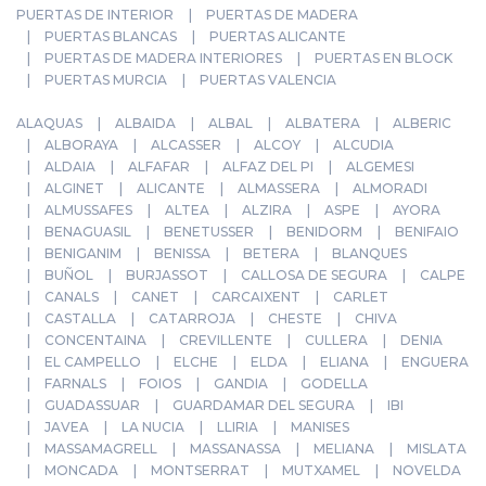
PUERTAS DE INTERIOR
PUERTAS DE MADERA
PUERTAS BLANCAS
PUERTAS ALICANTE
PUERTAS DE MADERA INTERIORES
PUERTAS EN BLOCK
PUERTAS MURCIA
PUERTAS VALENCIA
ALAQUAS
ALBAIDA
ALBAL
ALBATERA
ALBERIC
ALBORAYA
ALCASSER
ALCOY
ALCUDIA
ALDAIA
ALFAFAR
ALFAZ DEL PI
ALGEMESI
ALGINET
ALICANTE
ALMASSERA
ALMORADI
ALMUSSAFES
ALTEA
ALZIRA
ASPE
AYORA
BENAGUASIL
BENETUSSER
BENIDORM
BENIFAIO
BENIGANIM
BENISSA
BETERA
BLANQUES
BUÑOL
BURJASSOT
CALLOSA DE SEGURA
CALPE
CANALS
CANET
CARCAIXENT
CARLET
CASTALLA
CATARROJA
CHESTE
CHIVA
CONCENTAINA
CREVILLENTE
CULLERA
DENIA
EL CAMPELLO
ELCHE
ELDA
ELIANA
ENGUERA
FARNALS
FOIOS
GANDIA
GODELLA
GUADASSUAR
GUARDAMAR DEL SEGURA
IBI
JAVEA
LA NUCIA
LLIRIA
MANISES
MASSAMAGRELL
MASSANASSA
MELIANA
MISLATA
MONCADA
MONTSERRAT
MUTXAMEL
NOVELDA