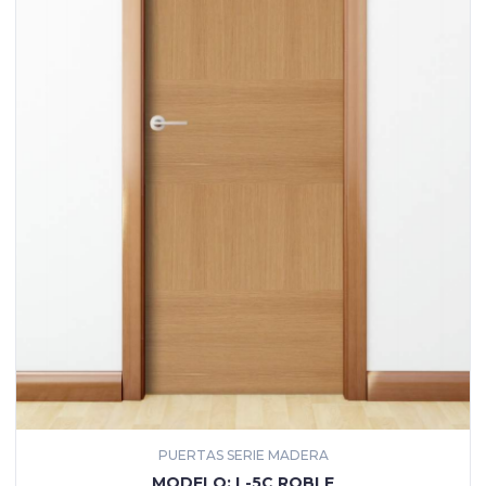
PUERTAS SERIE MADERA
MÁS INFORMACIÓN
MODELO: L-5C ROBLE