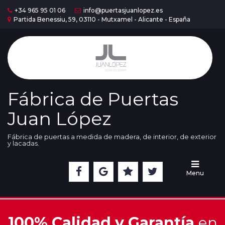
+34 965 95 01 06
info@puertasjuanlopez.es
Partida Benessiu, 59, 03110 - Mutxamel - Alicante - España
Home
Puertas
Serie
Madera
Fábrica de Puertas
Juan López
Puertas
Serie
Lac
Fábrica de puertas a medida de madera, de interior, de exterior
y lacadas.
Cristaleras
Menu
Nuestra
Exposición
100% Calidad y Garantía
en
Acabados