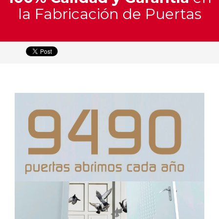
y
la Fabricación de Puertas
Materiales
Catálogo
Interactivo