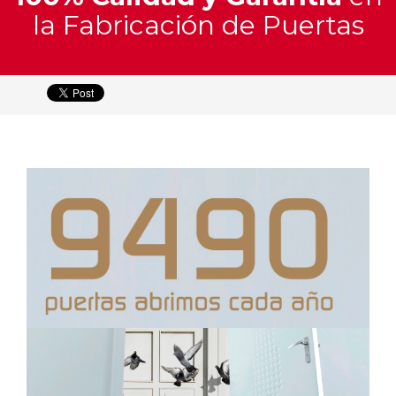
y
la Fabricación de Puertas
Materiales
Catálogo
Interactivo