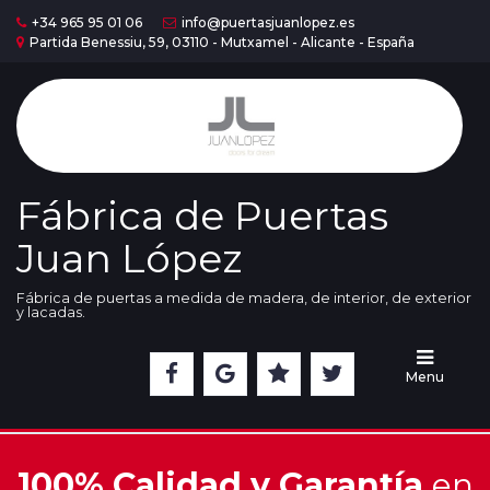
+34 965 95 01 06
info@puertasjuanlopez.es
Partida Benessiu, 59, 03110 - Mutxamel - Alicante - España
Home
Puertas
Serie
Madera
Fábrica de Puertas
Juan López
Puertas
Serie
Lac
Fábrica de puertas a medida de madera, de interior, de exterior
y lacadas.
Cristaleras
Menu
Nuestra
Exposición
100% Calidad y Garantía
en
Acabados