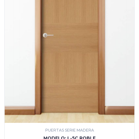
PUERTAS SERIE MADERA
MÁS INFORMACIÓN
MODELO: L-5C ROBLE