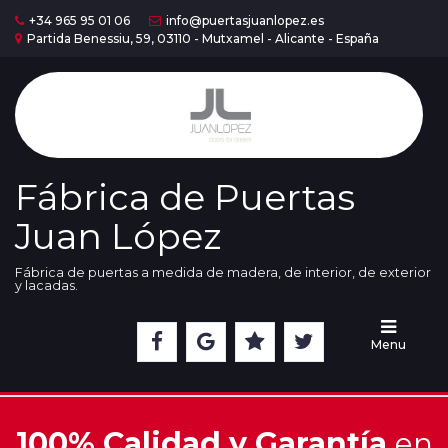
+34 965 95 01 06
info@puertasjuanlopez.es
Partida Benessiu, 59, 03110 - Mutxamel - Alicante - España
Home
Puertas
Serie
Madera
Fábrica de Puertas
Juan López
Puertas
Serie
Lac
Fábrica de puertas a medida de madera, de interior, de exterior
y lacadas.
Cristaleras
Menu
Nuestra
Exposición
100% Calidad y Garantía
en
Acabados