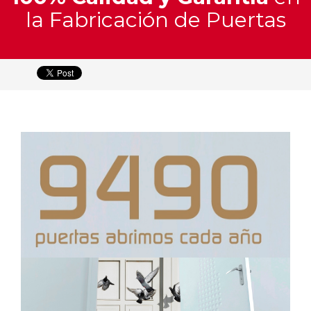
y
la Fabricación de Puertas
Materiales
Catálogo
Interactivo