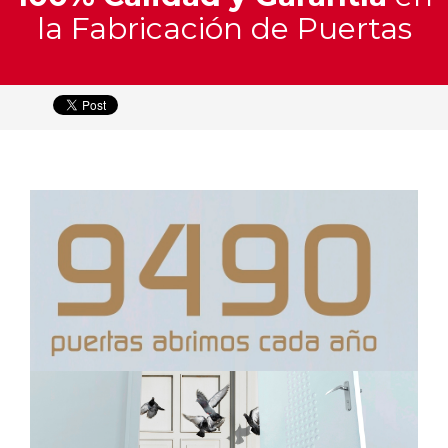
y
la Fabricación de Puertas
Materiales
Catálogo
Interactivo