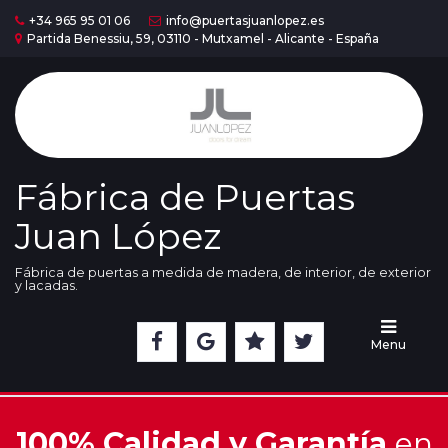
+34 965 95 01 06
info@puertasjuanlopez.es
Partida Benessiu, 59, 03110 - Mutxamel - Alicante - España
Home
Puertas
Serie
Madera
Fábrica de Puertas
Juan López
Puertas
Serie
Lac
Fábrica de puertas a medida de madera, de interior, de exterior
y lacadas.
Cristaleras
Menu
Nuestra
Exposición
100% Calidad y Garantía
en
Acabados