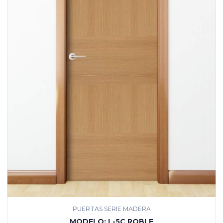
PUERTAS SERIE MADERA
MÁS INFORMACIÓN
MODELO: L-5C ROBLE