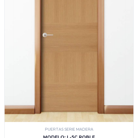
PUERTAS SERIE MADERA
MÁS INFORMACIÓN
MODELO: L-5C ROBLE