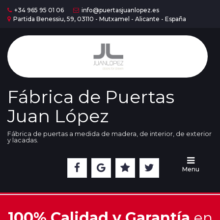
+34 965 95 01 06
info@puertasjuanlopez.es
Partida Benessiu, 59, 03110 - Mutxamel - Alicante - España
Home
Puertas
Serie
Madera
Fábrica de Puertas
Juan López
Puertas
Serie
Lac
Fábrica de puertas a medida de madera, de interior, de exterior
y lacadas.
Cristaleras
Menu
Nuestra
Exposición
100% Calidad y Garantía
en
Acabados