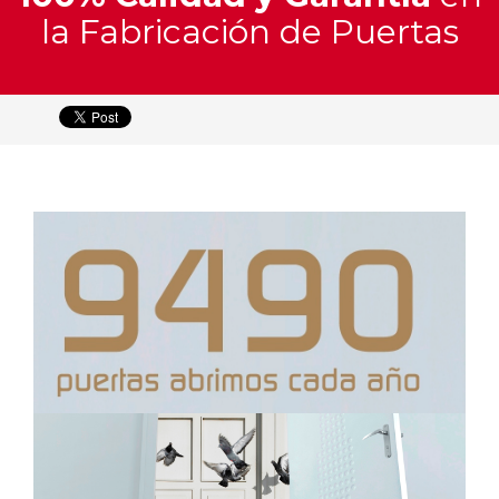
y
la Fabricación de Puertas
Materiales
Catálogo
Interactivo