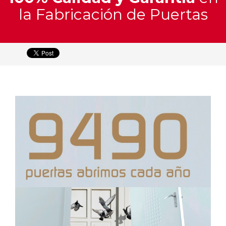
y
la Fabricación de Puertas
Materiales
Catálogo
Interactivo