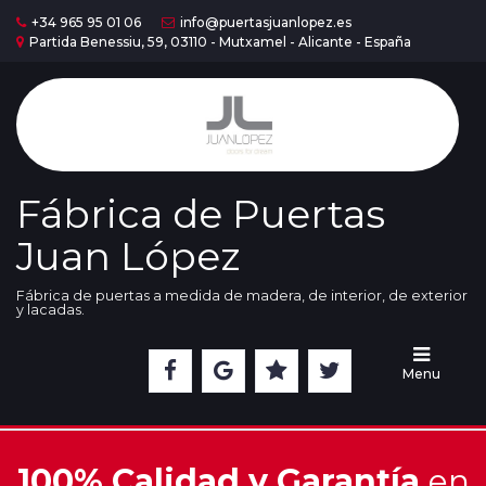
+34 965 95 01 06
info@puertasjuanlopez.es
Partida Benessiu, 59, 03110 - Mutxamel - Alicante - España
Home
Puertas
Serie
Madera
Fábrica de Puertas
Juan López
Puertas
Serie
Lac
Fábrica de puertas a medida de madera, de interior, de exterior
y lacadas.
Cristaleras
Menu
Nuestra
Exposición
100% Calidad y Garantía
en
Acabados