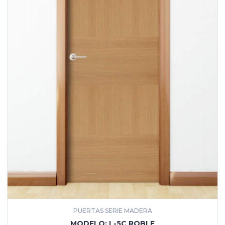
PUERTAS SERIE MADERA
MÁS INFORMACIÓN
MODELO: L-5C ROBLE