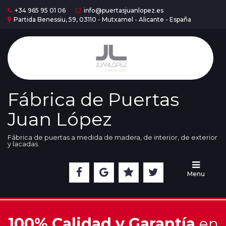
+34 965 95 01 06
info@puertasjuanlopez.es
Partida Benessiu, 59, 03110 - Mutxamel - Alicante - España
Home
Puertas
Serie
Madera
Fábrica de Puertas
Juan López
Puertas
Serie
Lac
Fábrica de puertas a medida de madera, de interior, de exterior
y lacadas.
Cristaleras
Menu
Nuestra
Exposición
100% Calidad y Garantía
en
Acabados