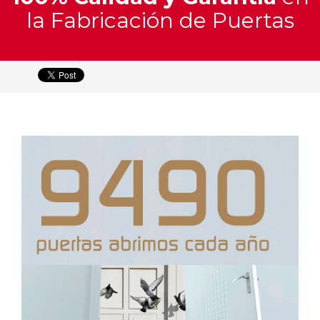
y
la Fabricación de Puertas
Materiales
Catálogo
Interactivo